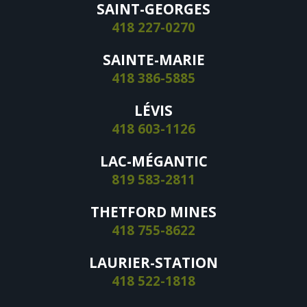
SAINT-GEORGES
418 227-0270
SAINTE-MARIE
418 386-5885
LÉVIS
418 603-1126
LAC-MÉGANTIC
819 583-2811
THETFORD MINES
418 755-8622
LAURIER-STATION
418 522-1818